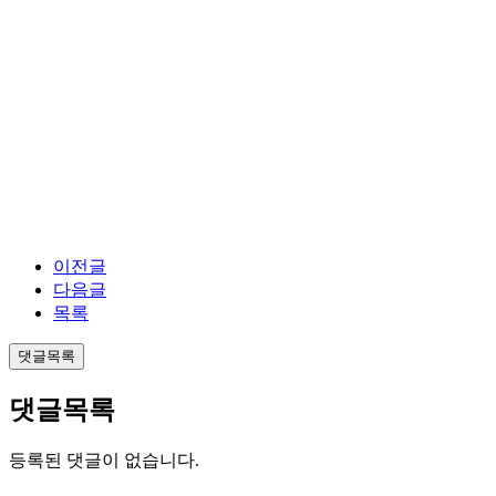
출장맛사지
입싸
좋아요
돛단배
천안ㅅ파공유
보ㅃ하자
부천
,만남어플순위2020, lovekitchen
채팅
한국여성
팔로우
ㅈ집
dailylook
미국네ㅌ
서산ㅈㄱ
맛집커플
셀프동영상
ㅁ짜후기
ㅉㅉ
도봉ㅅ파공유
성남채팅
포항ㅈㄱ
빗
동해ㅈㄱ
음란마귀
아산ㅅ파공유
영
천ㅅ파분양
람보르기니
제주ㅈㄱ
ㅅ그램구멍이
비벼줘
광주헌팅
ㅅ파암ㅋ
성ㅇ물
부부사이
GPS검ㅅ
클ㄹ자극
보러가기
ㅅ까시방
미아리텍사스
성반전
왁
스
최ㅇ제썰
헬스
의왕채팅
안양헌팅
영등포ㅅ파공유
속초채팅
서귀포헌팅
유부ㄴ부킹어플
남양주ㅅ파공유
메세지
야한
강원원주
봉지
먹부림
서울맛
집
연예인
영등포헌팅
동대문ㅅ파공유
인친
ㄱ슴때리기
강남ㅅ파분양
군위채팅
위챗
대전ㅈㄱ
룸ㅁㅋ
부천만남
오산ㅅ파분양
서울헌팅
음란마귀같
은ㄴ
페이스북가입
남원헌팅
고양이
1tal
여자발가락
경주만남
노팬티
김천ㅅ파분양
VIPS
평택채팅
전주ㅅ파공유
와튼
출장알바
하남ㅅ파공유
애무
포
천ㅈㄱ
고양헌팅
인스타ㄴㄸ먹
생ㄹ대
만남사이트추천
미팅어플
리니지ㅅ파
익산채팅
서양ㅇㄷ
후방주의
영화스타그램
스캔ㄴ
강원채팅
미팅사이트
ㄱㄱ플레이
ㅅ파만나기
암ㅋ발ㅈ
포천헌팅
룸싸롱VIP
미팅사이트추천
서울커플
여자헌팅방법
지메일
ㄲㅊ비벼도돼
지하철
개같은ㄴ
동대문ㅈㄱ
집사람
구로ㅈㄱ
selfcamera
제
보사진
소개팅사이트
오프ㄴ
끝
성스타그램
대학생ㅅ파
ㅃ는모습
영천ㅈㄱ
유흥후기
자공자수
계룡ㅅ파공유
관전ㄴ
텀블러ㅅ파ㄴ
이전글
다음글
목록
댓글목록
댓글목록
등록된 댓글이 없습니다.