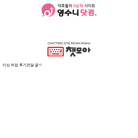
이상 허접 후기전달 끝~!
연애의맛어플, 소개팅어플 카톡, 소개팅어플봇, 소개팅어플 진실, 소개팅어플 성공,헤이유 어플,헤이U 어플,Hey ~ U ~헤이유
어플 성공,소개팅어플닉네임,만남어플순위2020
,알바없는 소개팅앱
,소개팅어플순위 2020,단거리연애 리뷰
,소개팅어플범죄,연애의맛사이트,연애의맛 채팅,연애의맛
소개팅,연맛사이트l,ovekitchen, lovekitchen어플,쎄쎄쎄어플
,lovekitchen어플,lovekitchen어플다운,lovekitchen어플리뷰
,lovekitchen 해본사람,lovekitchen충전,lovekitchen주
소,lovekitchen결제,lovekitchen사이트,lovekitchen 채팅
,lovekitchen어플,만남어때
,만남어때어플,만남어때 포인트,포인트없는만남,소개팅어플진실,만남어플순위2020,소개팅어플순위2020,헤이유알바,헤이
유앱,헤이유어플리뷰,헤이유추천인코드,헤이유챗리얼후기
,ㅈㄱ 어플,hey you어플,hey you포인트
,hey you결제,hey you 만남,러브식당 어플,러브식당사이트,러브식당해본사람,러브
식당 리뷰,러브식당 포인트
,ㅈㄱ어플