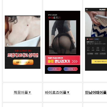
짝꿍어플
▼
바이로즈어플▼
만남어때어