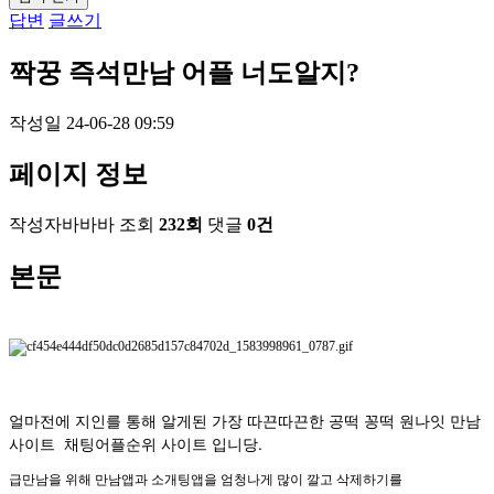
답변
글쓰기
짝꿍 즉석만남 어플 너도알지?
작성일
24-06-28 09:59
페이지 정보
작성자
바바바
조회
232회
댓글
0건
본문
얼마전에 지인를 통해 알게된 가장 따끈따끈한 공떡 꽁떡 원나잇 만남
사이트 채팅어플순위 사이트 입니당.
급만남을 위해 만남앱과 소개팅앱을 엄청나게 많이 깔고 삭제하기를