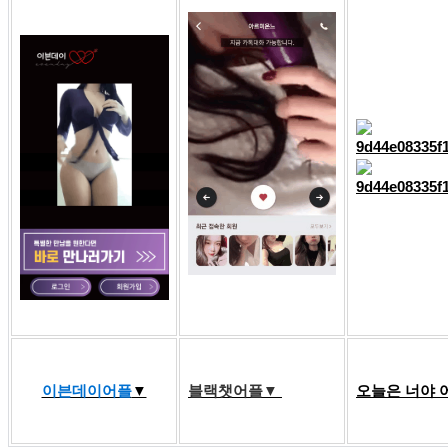
이븐데이어플
▼
블랙챗어플▼
오늘은 너야 