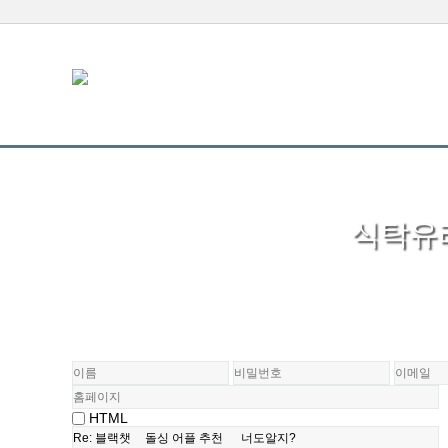
식탁유리
HTML